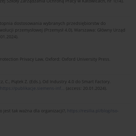
j Szkoły Zarządzania Ochroną Pracy w Katowicach, nr 1(14).
stopnia dostosowania wybranych przedsiębiorstw do
wolucji przemysłowej (Przemysł 4.0), Warszawa: Główny Urząd
.01.2024).
otection Privacy Law, Oxford: Oxford University Press.
, C., Piątek Z. (Eds.), Od Industry 4.0 do Smart Factory.
https://publikacje.siemens-inf...
(access: 20.01.2024).
o jest tak ważna dla organizacji?,
https://resilia.pl/blog/iso-