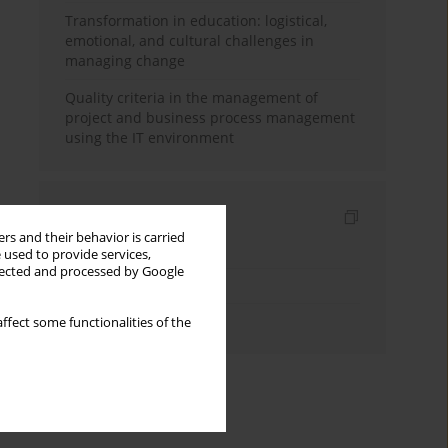
Transformation in education: logistical,
emotional, and cultural challenges in
managing change
Quality criteria in the management of
project and business process management
using the IT environment
Indexes
rs and their behavior is carried
Keywords index
 used to provide services,
llected and processed by Google
Topics index
Authors index
ffect some functionalities of the