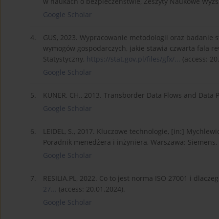
w naukach o bezpieczeństwie, Zeszyty Naukowe Wyższe
Google Scholar
4.
GUS, 2023. Wypracowanie metodologii oraz badanie 
wymogów gospodarczych, jakie stawia czwarta fala re
Statystyczny,
https://stat.gov.pl/files/gfx/...
(access: 20
Google Scholar
5.
KUNER, CH., 2013. Transborder Data Flows and Data Pr
Google Scholar
6.
LEIDEL, S., 2017. Kluczowe technologie, [in:] Mychlewicz
Poradnik menedżera i inżyniera, Warszawa: Siemens,
Google Scholar
7.
RESILIA.PL, 2022. Co to jest norma ISO 27001 i dlaczeg
27...
(access: 20.01.2024).
Google Scholar