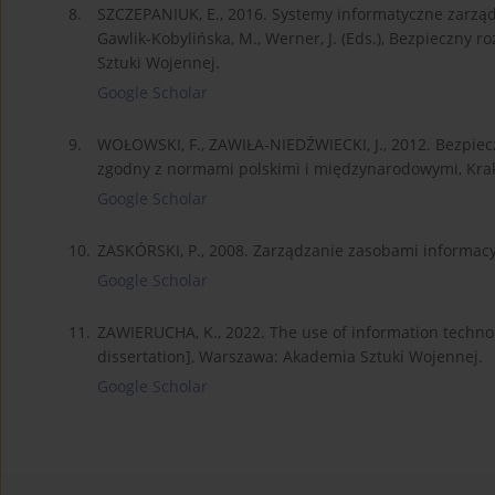
8.
SZCZEPANIUK, E., 2016. Systemy informatyczne zarządz
Gawlik-Kobylińska, M., Werner, J. (Eds.), Bezpieczny
Sztuki Wojennej.
Google Scholar
9.
WOŁOWSKI, F., ZAWIŁA-NIEDŹWIECKI, J., 2012. Bezpie
zgodny z normami polskimi i międzynarodowymi, Kra
Google Scholar
10.
ZASKÓRSKI, P., 2008. Zarządzanie zasobami informacyjn
Google Scholar
11.
ZAWIERUCHA, K., 2022. The use of information technolo
dissertation], Warszawa: Akademia Sztuki Wojennej.
Google Scholar