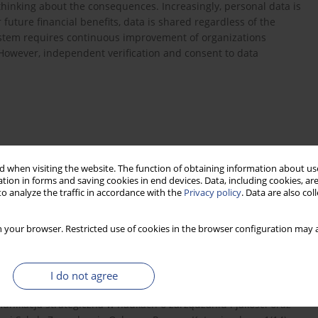
thinking about the consequences. Increasingly, personal data is
 future financial benefits, data is shared regardless of the
tem requires continuous improvement of organizations
 However, independent verification and consent to data
ki i cyfryzacji przemysłowej, Magazynowanie i Dystrybucja,
 when visiting the website. The function of obtaining information about use
tion in forms and saving cookies in end devices. Data, including cookies, are
o analyze the traffic in accordance with the
Privacy policy
. Data are also co
akim etapie przemysłowej rewolucji znajduje się województwo
 your browser. Restricted use of cookies in the browser configuration may a
erwatorium Terytorialne,
http://wrot.umww.pl/wp-content...
I do not agree
unikacja strategiczna w naukach o zarządzaniu i jakości oraz