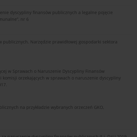
zenie dyscypliny finansów publicznych a legalne pojęcie
munalne”, nr 6
ów publicznych. Narzędzie prawidłowej gospodarki sektora
jącej w Sprawach o Naruszenie Dyscypliny Finansów
ci komisji orzekających w sprawach o naruszenie dyscypliny
017.
publicznych na przykładzie wybranych orzeczeń GKO,
 za naruszenie dyscypliny finansów publicznych (t.j. DzU 2019