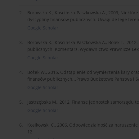
2.
Borowska K., Kościńska-Paszkowska A., 2009, Niektór
dyscypliny finansów publicznych. Uwagi de lege feren
Google Scholar
3.
Borowska K., Kościńska-Paszkowska A., Bolek T., 2012
publicznych. Komentarz, Wydawnictwo Prawnicze Lex
Google Scholar
4.
Bożek W., 2015, Odstąpienie od wymierzenia kary ora
finansów publicznych, „Prawo Budżetowe Państwa i Sa
Google Scholar
5.
Jastrzębska M., 2012, Finanse jednostek samorządu te
Google Scholar
6.
Kosikowski C., 2006, Odpowiedzialność za naruszenie
12.