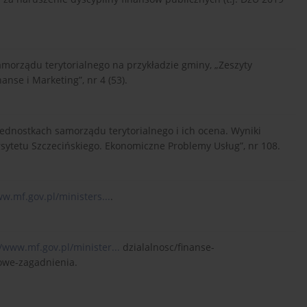
amorządu terytorialnego na przykładzie gminy, „Zeszyty
nse i Marketing”, nr 4 (53).
jednostkach samorządu terytorialnego i ich ocena. Wyniki
ytetu Szczecińskiego. Ekonomiczne Problemy Usług”, nr 108.
ww.mf.gov.pl/ministers...
.
//www.mf.gov.pl/minister...
dzialalnosc/finanse-
owe-zagadnienia.