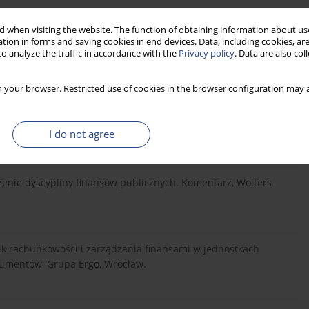
 when visiting the website. The function of obtaining information about use
uszeń dyscypliny finansów publicznych jako odzwierciedlenie
tion in forms and saving cookies in end devices. Data, including cookies, are
i, [w:] M. Smaga, M. Winiarz (red.), Dyscyplina finansów
o analyze the traffic in accordance with the
Privacy policy
. Data are also co
ora publicznego, Wydawnictwo Publicus, Kraków.
 your browser. Restricted use of cookies in the browser configuration may a
kalnymi, „Zeszyty Naukowe SGGW w Warszawie. Ekonomika i
I do not agree
zenie dyscypliny finansów publicznych. Komentarz, Wolters
nik rachunkowości i zarządzania finansami w jednostkach
kumentów, Grupa Ergo, Wrocław.