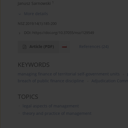
1
Janusz Sarnowski
More details
NSZ 2019;14(1):185-200
DOI:
https://doi.org/10.37055/nsz/129549
Article
(PDF)
References
(24)
KEYWORDS
managing finance of territorial self-government units
breach of public finance discipline
Adjudication Comm
TOPICS
legal aspects of management
theory and practice of management