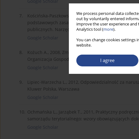
Google Scholar
We process personal data collected
7.
Kościńska-Paszkowska A., Bolek T., 2013, Katalog nar
out by voluntarily entered informa
podstawowych zasad zarządzania finansami publicznym
improve the user experience and t
publicznych. Narzędzie prawidłowej gospodarki sekt
Analytics tool (
more
).
Google Scholar
You can change cookies settings in
website.
8.
Kożuch A., 2008, Zmiany w zarządzaniu finansami lo
Organizacja Gospodarki Żywnościowej”, nr 65.
I agree
Google Scholar
9.
Lipiec-Warzecha L., 2012, Odpowiedzialność za narus
Kluwer Polska, Warszawa
Google Scholar
10.
Ochmańska L., Jarząbek T., 2011, Praktyczny podręcz
samorządu terytorialnego: wzory obowiązujących do
Google Scholar