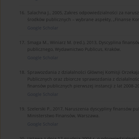
16.
Salachna J., 2005, Zakres odpowiedzialności za narus
środków publicznych – wybrane aspekty, „Finanse Ko
Google Scholar
17.
Smaga M., Winiarz M. (red.), 2013, Dyscyplina finans
publicznego, Wydawnictwo Publicus, Kraków.
Google Scholar
18.
Sprawozdania z działalności Głównej Komisji Orzeka
Publicznych oraz zbiorcze sprawozdania z działalnoś
finansów publicznych pierwszej instancji z lat 2008-2
Google Scholar
19.
Szelerski P., 2017, Naruszenia dyscypliny finansów 
Ministerstwo Finansów, Warszawa.
Google Scholar
20.
Ustawa z dnia 17 grudnia 2004 r. o odpowiedzialności