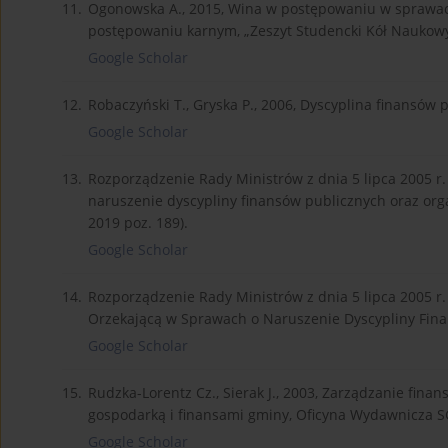
11.
Ogonowska A., 2015, Wina w postępowaniu w sprawac
postępowaniu karnym, „Zeszyt Studencki Kół Naukowyc
Google Scholar
12.
Robaczyński T., Gryska P., 2006, Dyscyplina finansó
Google Scholar
13.
Rozporządzenie Rady Ministrów z dnia 5 lipca 2005 r
naruszenie dyscypliny finansów publicznych oraz orga
2019 poz. 189).
Google Scholar
14.
Rozporządzenie Rady Ministrów z dnia 5 lipca 2005 
Orzekającą w Sprawach o Naruszenie Dyscypliny Finan
Google Scholar
15.
Rudzka-Lorentz Cz., Sierak J., 2003, Zarządzanie finan
gospodarką i finansami gminy, Oficyna Wydawnicza 
Google Scholar