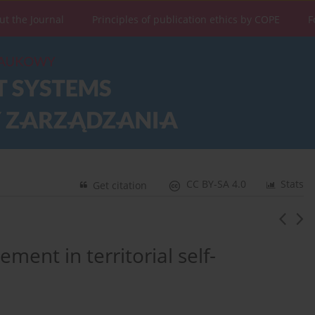
ut the Journal
Principles of publication ethics by COPE
F
CC BY-SA 4.0
Stats
Get citation
ment in territorial self-