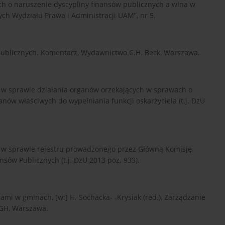
h o naruszenie dyscypliny finansów publicznych a wina w
h Wydziału Prawa i Administracji UAM”, nr 5.
w publicznych. Komentarz, Wydawnictwo C.H. Beck, Warszawa.
. w sprawie działania organów orzekających w sprawach o
nów właściwych do wypełniania funkcji oskarżyciela (t.j. DzU
r. w sprawie rejestru prowadzonego przez Główną Komisję
sów Publicznych (t.j. DzU 2013 poz. 933).
sami w gminach, [w:] H. Sochacka- -Krysiak (red.), Zarządzanie
SGH, Warszawa.